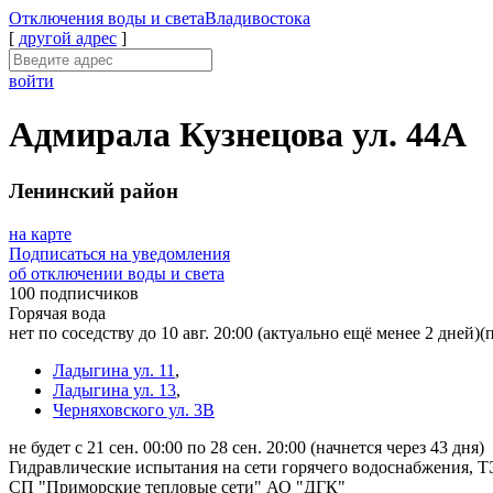
Отключения
воды и света
Владивостока
[
другой адрес
]
войти
Адмирала Кузнецова ул. 44А
Ленинский район
на карте
Подписаться на уведомления
об отключении воды и света
100 подписчиков
Горячая вода
нет по соседству до 10 авг. 20:00
(актуально ещё менее 2 дней)
(
Ладыгина ул. 11
,
Ладыгина ул. 13
,
Черняховского ул. 3В
не будет с 21 сен. 00:00 по 28 сен. 20:00
(начнется через 43 дня)
Гидравлические испытания на сети горячего водоснабжения, Т
СП "Приморские тепловые сети" АО "ДГК"