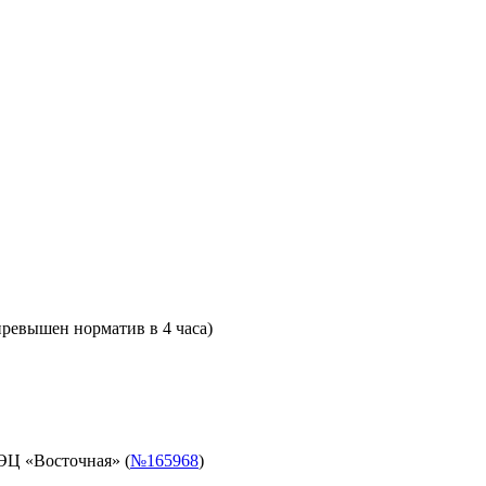
превышен норматив в 4 часа)
ЭЦ «Восточная» (
№165968
)