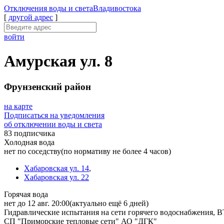
Отключения
воды и света
Владивостока
[
другой адрес
]
войти
Амурская ул. 8
Фрунзенский район
на карте
Подписаться на уведомления
об отключении воды и света
83 подписчика
Холодная вода
нет по соседству
(по нормативу не более 4 часов)
Хабаровская ул. 14
,
Хабаровская ул. 22
Горячая вода
нет до 12 авг. 20:00
(актуально ещё 6 дней)
Гидравлические испытания на сети горячего водоснабжения, В
СП "Приморские тепловые сети" АО "ДГК"