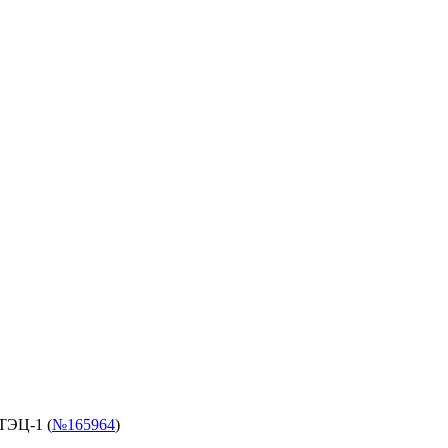
ТЭЦ-1 (
№165964
)