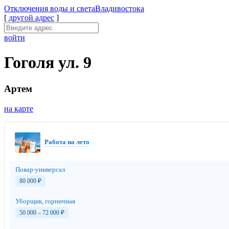
Отключения
воды и света
Владивостока
[
другой адрес
]
войти
Гоголя ул. 9
Артем
на карте
Работа на лето
Повар-универсал
80 000
₽
Уборщик, горничная
50 000 – 72 000
₽