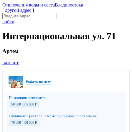
Отключения
воды и света
Владивостока
[
другой адрес
]
войти
Интернациональная ул. 71
Артем
на карте
Работа на лето
Помощник официанта
50 000 – 85 000
₽
Официант в ресторан Осама суши (можно без опыта)
70 000 – 90 000
₽