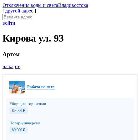
Отключения
воды и света
Владивостока
[
другой адрес
]
войти
Кирова ул. 93
Артем
на карте
Работа на лето
Уборщик, горничная
80 000
₽
Повар-универсал
80 000
₽