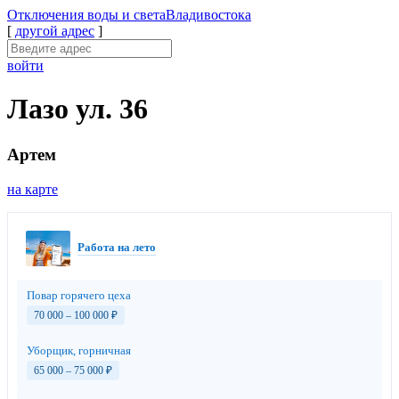
Отключения
воды и света
Владивостока
[
другой адрес
]
войти
Лазо ул. 36
Артем
на карте
Работа на лето
Повар горячего цеха
70 000 – 100 000
₽
Уборщик, горничная
65 000 – 75 000
₽