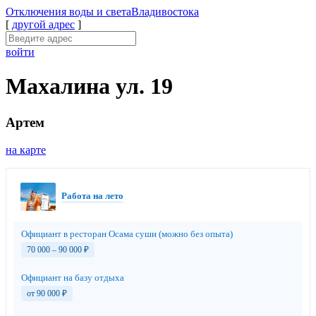
Отключения
воды и света
Владивостока
[
другой адрес
]
войти
Махалина ул. 19
Артем
на карте
Работа на лето
Официант в ресторан Осама суши (можно без опыта)
70 000 – 90 000
₽
Официант на базу отдыха
от 90 000
₽