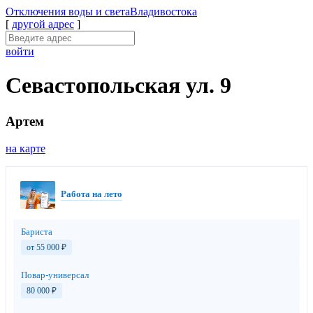
Отключения
воды и света
Владивостока
[
другой адрес
]
войти
Севастопольская ул. 9
Артем
на карте
Работа на лето
Бариста
от 55 000
₽
Повар-универсал
80 000
₽