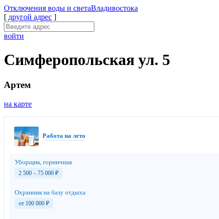
Отключения
воды и света
Владивостока
[
другой адрес
]
войти
Симферопольская ул. 5
Артем
на карте
Работа на лето
Уборщик, горничная
2 500 – 75 000
₽
Охранник на базу отдыха
от 100 000
₽