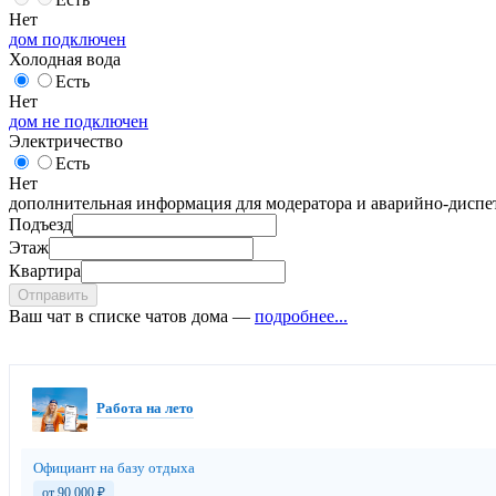
Нет
дом подключен
Холодная вода
Есть
Нет
дом не подключен
Электричество
Есть
Нет
дополнительная информация для модератора и аварийно-диспет
Подъезд
Этаж
Квартира
Отправить
Ваш чат в списке чатов дома —
подробнее...
Работа на лето
Официант на базу отдыха
от 90 000
₽