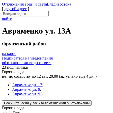
Отключения
воды и света
Владивостока
[
другой адрес
]
войти
Авраменко ул. 13А
Фрунзенский район
на карте
Подписаться на уведомления
об отключении воды и света
23 подписчика
Горячая вода
нет по соседству до 12 авг. 20:00
(актуально ещё 4 дня)
Авраменко ул. 17
,
Авраменко ул. 8
,
Авраменко ул. 9А
Сообщите
, если у вас что-то отключили
об отключении
Горячая вода
Есть