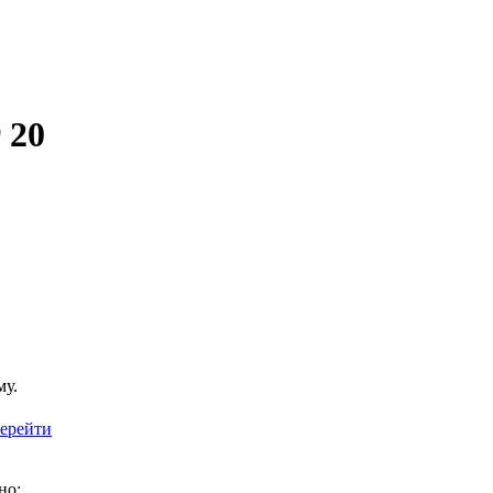
 20
му.
ерейти
но: