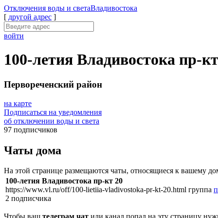
Отключения
воды и света
Владивостока
[
другой адрес
]
войти
100-летия Владивостока пр-кт
Первореченский район
на карте
Подписаться на уведомления
об отключении воды и света
97 подписчиков
Чаты дома
На этой странице размещаются чаты, относящиеся к вашему до
100-летия Владивостока пр-кт 20
https://www.vl.ru/off/100-lietiia-vladivostoka-pr-kt-20.html
группа
п
2 подписчика
Чтобы ваш
телеграм чат
или канал попал на эту страницу нуж