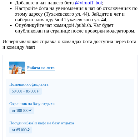
Добавьте в чат нашего бота
@vlruoff_bot
;
Настройте бота на уведомления в чат об отключениях по
этому адресу (Тухачевского ул. 44). Зайдите в чат и
наберите команду /add Тухачевского ул. 44;
Опубликуйте чат командой /publish. Чат будет
опубликован на странице после проверки модератором.
Исчерпывающая справка о командах бота доступна через бота
и команду /start
Работа на лето
Помощник официанта
50 000 – 85 000
₽
Охранник на базу отдыха
от 100 000
₽
Посудник(-ца) в кафе на базу отдыха
от 65 000
₽