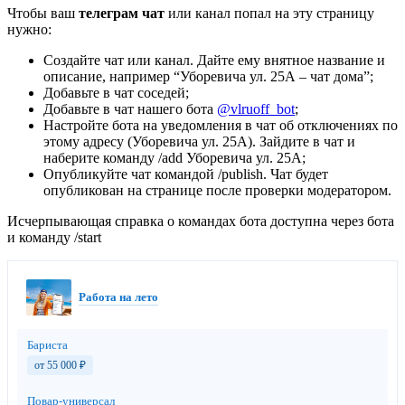
Чтобы ваш
телеграм чат
или канал попал на эту страницу
нужно:
Создайте чат или канал. Дайте ему внятное название и
описание, например “Уборевича ул. 25А – чат дома”;
Добавьте в чат соседей;
Добавьте в чат нашего бота
@vlruoff_bot
;
Настройте бота на уведомления в чат об отключениях по
этому адресу (Уборевича ул. 25А). Зайдите в чат и
наберите команду /add Уборевича ул. 25А;
Опубликуйте чат командой /publish. Чат будет
опубликован на странице после проверки модератором.
Исчерпывающая справка о командах бота доступна через бота
и команду /start
Работа на лето
Бариста
от 55 000
₽
Повар-универсал