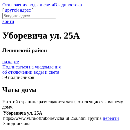
Отключения
воды и света
Владивостока
[
другой адрес
]
войти
Уборевича ул. 25А
Ленинский район
на карте
Подписаться на уведомления
об отключении воды и света
59 подписчиков
Чаты дома
На этой странице размещаются чаты, относящиеся к вашему
дому.
Уборевича ул. 25А
https://www.vl.ru/off/uborievicha-ul-25a.html
группа
перейти
3 подписчика