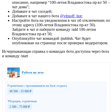
описание, например “100-летия Владивостока пр-кт 50 –
чат дома”;
Добавьте в чат соседей;
Добавьте в чат нашего бота
@vlruoff_bot
;
Настройте бота на уведомления в чат об отключениях по
этому адресу (100-летия Владивостока пр-кт 50).
Зайдите в чат и наберите команду /add 100-летия
Владивостока пр-кт 50;
Опубликуйте чат командой /publish. Чат будет
опубликован на странице после проверки модератором.
Исчерпывающая справка о командах бота доступна через бота
и команду /start
Работа на лето
Горничная с проживанием на базе отдыха
49 500 – 55 000
₽
Уборщик, горничная
2 500 – 75 000
₽