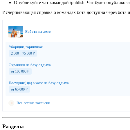
Опубликуйте чат командой /publish. Чат будет опубликов
Исчерпывающая справка о командах бота доступна через бота и 
Работа на лето
Уборщик, горничная
2 500 – 75 000
₽
Охранник на базу отдыха
от 100 000
₽
Посудник(-ца) в кафе на базу отдыха
от 65 000
₽
Все летние вакансии
Разделы