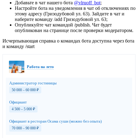
Добавьте в чат нашего бота
@vlruoff_bot
;
Настройте бота на уведомления в чат об отключениях по
этому адресу (Гризодубовой ул. 63). Зайдите в чат и
наберите команду /add Гризодубовой ул. 63;
Опубликуйте чат командой /publish. Чат будет
опубликован на странице после проверки модератором.
Исчерпывающая справка о командах бота доступна через бота
и команду /start
Работа на лето
Администратор гостиницы
50 000 – 60 000
₽
Официант
4 500 – 5 000
₽
Официант в ресторан Осама суши (можно без опыта)
70 000 – 90 000
₽