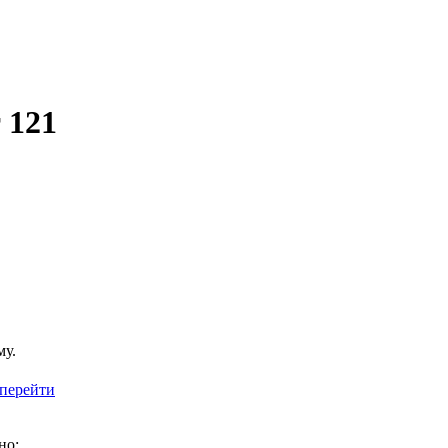
 121
му.
перейти
но: