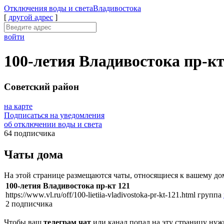
Отключения
воды и света
Владивостока
[
другой адрес
]
войти
100-летия Владивостока пр-кт
Советский район
на карте
Подписаться на уведомления
об отключении воды и света
64 подписчика
Чаты дома
На этой странице размещаются чаты, относящиеся к вашему до
100-летия Владивостока пр-кт 121
https://www.vl.ru/off/100-lietiia-vladivostoka-pr-kt-121.html
группа
2 подписчика
Чтобы ваш
телеграм чат
или канал попал на эту страницу нуж