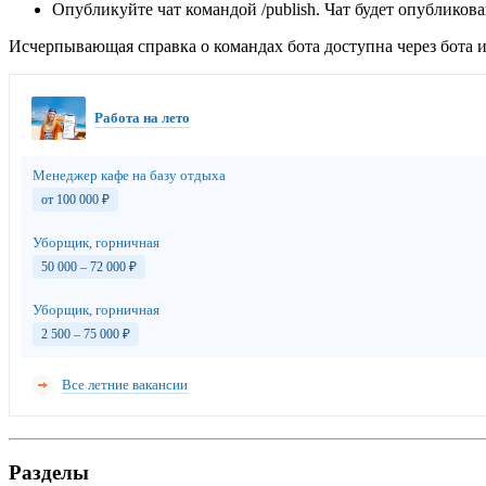
Опубликуйте чат командой /publish. Чат будет опубликов
Исчерпывающая справка о командах бота доступна через бота и 
Работа на лето
Менеджер кафе на базу отдыха
от 100 000
₽
Уборщик, горничная
50 000 – 72 000
₽
Уборщик, горничная
2 500 – 75 000
₽
Все летние вакансии
Разделы