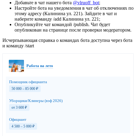
Добавьте в чат нашего бота
@vlruoff_bot
;
Настройте бота на уведомления в чат об отключениях по
этому адресу (Калинина ул. 221). Зайдите в чат и
наберите команду /add Калинина ул. 221;
Опубликуйте чат командой /publish. Чат будет
опубликован на странице после проверки модератором.
Исчерпывающая справка о командах бота доступна через бота
и команду /start
Работа на лето
Помощник официанта
50 000 – 85 000
₽
Уборщики/Клинеры (вэф 2026)
от 3 600
₽
Официант
4 500 – 5 000
₽