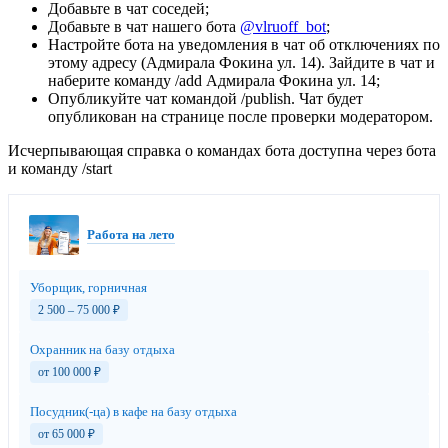
Добавьте в чат соседей;
Добавьте в чат нашего бота
@vlruoff_bot
;
Настройте бота на уведомления в чат об отключениях по
этому адресу (Адмирала Фокина ул. 14). Зайдите в чат и
наберите команду /add Адмирала Фокина ул. 14;
Опубликуйте чат командой /publish. Чат будет
опубликован на странице после проверки модератором.
Исчерпывающая справка о командах бота доступна через бота
и команду /start
Работа на лето
Уборщик, горничная
2 500 – 75 000
₽
Охранник на базу отдыха
от 100 000
₽
Посудник(-ца) в кафе на базу отдыха
от 65 000
₽