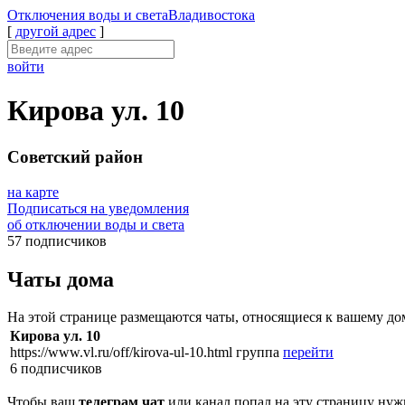
Отключения
воды и света
Владивостока
[
другой адрес
]
войти
Кирова ул. 10
Советский район
на карте
Подписаться на уведомления
об отключении воды и света
57 подписчиков
Чаты дома
На этой странице размещаются чаты, относящиеся к вашему до
Кирова ул. 10
https://www.vl.ru/off/kirova-ul-10.html
группа
перейти
6 подписчиков
Чтобы ваш
телеграм чат
или канал попал на эту страницу нуж