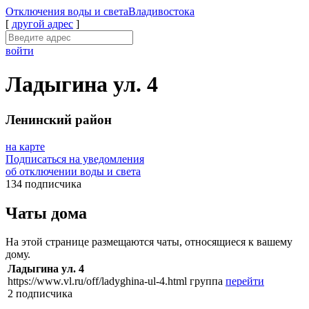
Отключения
воды и света
Владивостока
[
другой адрес
]
войти
Ладыгина ул. 4
Ленинский район
на карте
Подписаться на уведомления
об отключении воды и света
134 подписчика
Чаты дома
На этой странице размещаются чаты, относящиеся к вашему
дому.
Ладыгина ул. 4
https://www.vl.ru/off/ladyghina-ul-4.html
группа
перейти
2 подписчика