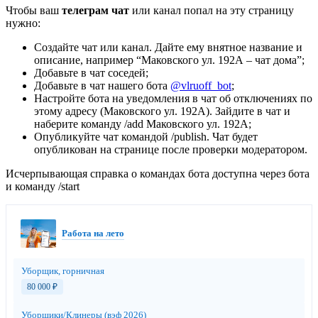
Чтобы ваш
телеграм чат
или канал попал на эту страницу
нужно:
Создайте чат или канал. Дайте ему внятное название и
описание, например “Маковского ул. 192А – чат дома”;
Добавьте в чат соседей;
Добавьте в чат нашего бота
@vlruoff_bot
;
Настройте бота на уведомления в чат об отключениях по
этому адресу (Маковского ул. 192А). Зайдите в чат и
наберите команду /add Маковского ул. 192А;
Опубликуйте чат командой /publish. Чат будет
опубликован на странице после проверки модератором.
Исчерпывающая справка о командах бота доступна через бота
и команду /start
Работа на лето
Уборщик, горничная
80 000
₽
Уборщики/Клинеры (вэф 2026)