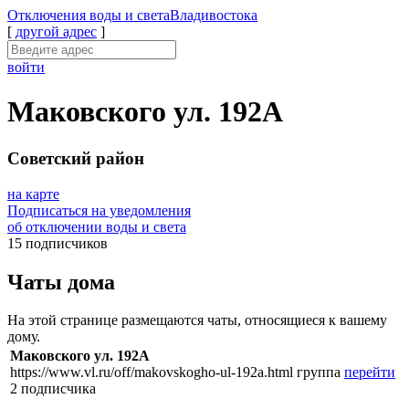
Отключения
воды и света
Владивостока
[
другой адрес
]
войти
Маковского ул. 192А
Советский район
на карте
Подписаться на уведомления
об отключении воды и света
15 подписчиков
Чаты дома
На этой странице размещаются чаты, относящиеся к вашему
дому.
Маковского ул. 192А
https://www.vl.ru/off/makovskogho-ul-192a.html
группа
перейти
2 подписчика