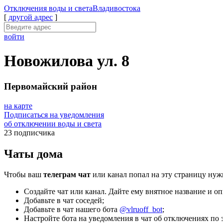
Отключения
воды и света
Владивостока
[
другой адрес
]
войти
Новожилова ул. 8
Первомайский район
на карте
Подписаться на уведомления
об отключении воды и света
23 подписчика
Чаты дома
Чтобы ваш
телеграм чат
или канал попал на эту страницу нуж
Создайте чат или канал. Дайте ему внятное название и оп
Добавьте в чат соседей;
Добавьте в чат нашего бота
@vlruoff_bot
;
Настройте бота на уведомления в чат об отключениях по э