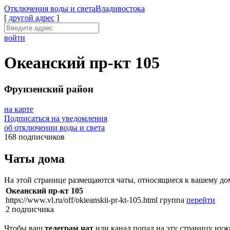
Отключения
воды и света
Владивостока
[
другой адрес
]
войти
Океанский пр-кт 105
Фрунзенский район
на карте
Подписаться на уведомления
об отключении воды и света
168 подписчиков
Чаты дома
На этой странице размещаются чаты, относящиеся к вашему до
Океанский пр-кт 105
https://www.vl.ru/off/okieanskii-pr-kt-105.html
группа
перейти
2 подписчика
Чтобы ваш
телеграм чат
или канал попал на эту страницу нуж