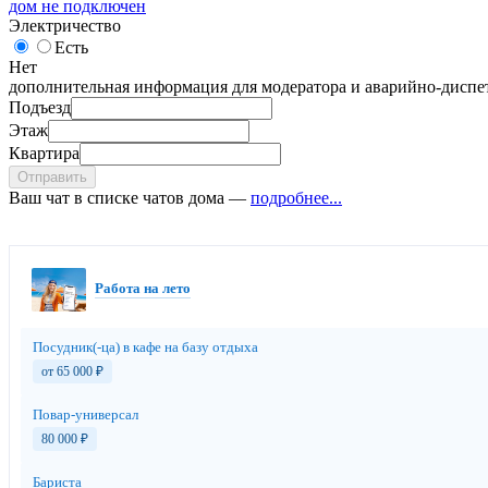
дом не подключен
Электричество
Есть
Нет
дополнительная информация для модератора и аварийно-диспет
Подъезд
Этаж
Квартира
Отправить
Ваш чат в списке чатов дома —
подробнее...
Работа на лето
Посудник(-ца) в кафе на базу отдыха
от 65 000
₽
Повар-универсал
80 000
₽
Бариста