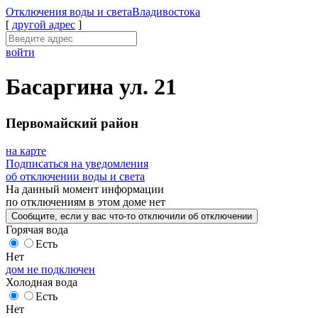
Отключения
воды и света
Владивостока
[
другой адрес
]
войти
Басаргина ул. 21
Первомайский район
на карте
Подписаться на уведомления
об отключении воды и света
На данный момент
информации
по отключениям
в этом доме
нет
Сообщите
, если у вас что-то отключили
об отключении
Горячая вода
Есть
Нет
дом не подключен
Холодная вода
Есть
Нет