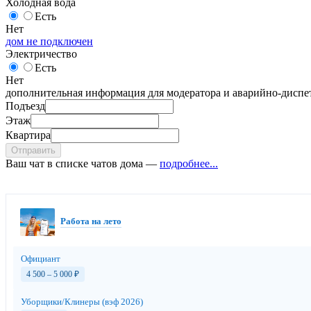
Холодная вода
Есть
Нет
дом не подключен
Электричество
Есть
Нет
дополнительная информация для модератора и аварийно-диспет
Подъезд
Этаж
Квартира
Отправить
Ваш чат в списке чатов дома —
подробнее...
Работа на лето
Официант
4 500 – 5 000
₽
Уборщики/Клинеры (вэф 2026)