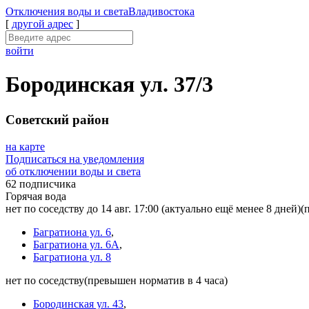
Отключения
воды и света
Владивостока
[
другой адрес
]
войти
Бородинская ул. 37/3
Советский район
на карте
Подписаться на уведомления
об отключении воды и света
62 подписчика
Горячая вода
нет по соседству до 14 авг. 17:00
(актуально ещё менее 8 дней)
(
Багратиона ул. 6
,
Багратиона ул. 6А
,
Багратиона ул. 8
нет по соседству
(превышен норматив в 4 часа)
Бородинская ул. 43
,