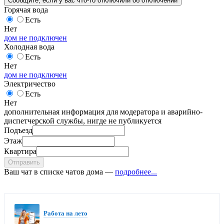
Сообщите
, если у вас что-то отключили
об отключении
Горячая вода
Есть
Нет
дом не подключен
Холодная вода
Есть
Нет
дом не подключен
Электричество
Есть
Нет
дополнительная информация для модератора и аварийно-
диспетчерской службы, нигде не публикуется
Подъезд
Этаж
Квартира
Отправить
Ваш чат в списке чатов дома —
подробнее...
Работа на лето