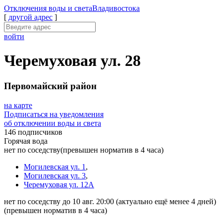
Отключения
воды и света
Владивостока
[
другой адрес
]
войти
Черемуховая ул. 28
Первомайский район
на карте
Подписаться на уведомления
об отключении воды и света
146 подписчиков
Горячая вода
нет по соседству
(превышен норматив в 4 часа)
Могилевская ул. 1
,
Могилевская ул. 3
,
Черемуховая ул. 12А
нет по соседству до 10 авг. 20:00
(актуально ещё менее 4 дней)
(превышен норматив в 4 часа)