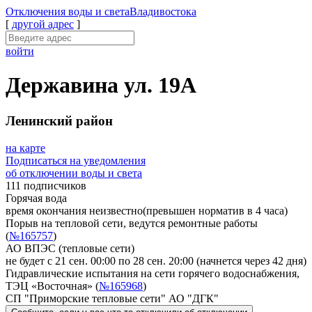
Отключения
воды и света
Владивостока
[
другой адрес
]
войти
Державина ул. 19А
Ленинский район
на карте
Подписаться на уведомления
об отключении воды и света
111 подписчиков
Горячая вода
время окончания неизвестно
(превышен норматив в 4 часа)
Порыв на тепловой сети, ведутся ремонтные работы
(
№165757
)
АО ВПЭС (тепловые сети)
не будет с 21 сен. 00:00 по 28 сен. 20:00
(начнется через 42 дня)
Гидравлические испытания на сети горячего водоснабжения,
ТЭЦ «Восточная» (
№165968
)
СП "Приморские тепловые сети" АО "ДГК"