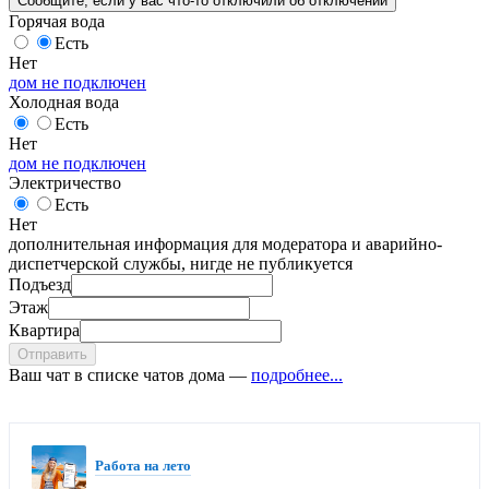
Сообщите
, если у вас что-то отключили
об отключении
Горячая вода
Есть
Нет
дом не подключен
Холодная вода
Есть
Нет
дом не подключен
Электричество
Есть
Нет
дополнительная информация для модератора и аварийно-
диспетчерской службы, нигде не публикуется
Подъезд
Этаж
Квартира
Отправить
Ваш чат в списке чатов дома —
подробнее...
Работа на лето