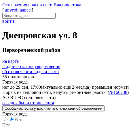
Отключения
воды и света
Владивостока
[
другой адрес
]
войти
Днепровская ул. 8
Первореченский район
на карте
Подписаться на уведомления
об отключении воды и света
55 подписчиков
Горячая вода
нет до 29 сен. 17:00
(актуально ещё 2 месяца)
(превышен норматив
Порыв на тепловой сети, ведутся ремонтные работы (
№166238
)
АО ВПЭС (тепловые сети)
сегодня были отключения
Сообщите
, если у вас что-то отключили
об отключении
Горячая вода
Есть
Нет