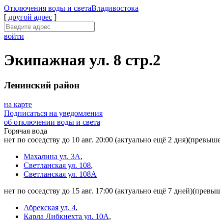
Отключения
воды и света
Владивостока
[
другой адрес
]
войти
Экипажная ул. 8 стр.2
Ленинский район
на карте
Подписаться на уведомления
об отключении воды и света
Горячая вода
нет по соседству до 10 авг. 20:00
(актуально ещё 2 дня)
(превыше
Махалина ул. 3А
,
Светланская ул. 108
,
Светланская ул. 108А
нет по соседству до 15 авг. 17:00
(актуально ещё 7 дней)
(превыш
Абрекская ул. 4
,
Карла Либкнехта ул. 10А
,