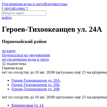
Отключения
воды и света
Владивостока
[
другой адрес
]
войти
Героев-Тихоокеанцев ул. 24А
Первомайский район
на карте
Подписаться на уведомления
об отключении воды и света
32 подписчика
Горячая вода
нет по соседству до 10 авг. 20:00
(актуально ещё 23 часа)
(превыш
Героев-Тихоокеанцев ул. 20А
,
Героев-Тихоокеанцев ул. 20Б
,
Героев-Тихоокеанцев ул. 20В
нет по соседству до 10 авг. 20:00
(актуально ещё 23 часа)
(превыш
Кипарисовая ул. 14
,