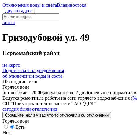
Отключения
воды и света
Владивостока
[
другой адрес
]
войти
Гризодубовой ул. 49
Первомайский район
на карте
Подписаться на уведомления
об отключении воды и света
106 подписчиков
Горячая вода
нет до 10 авг. 20:00
(актуально ещё 2 дня)
(превышен норматив в 
Ведутся ремонтные работы на сети горячего водоснабжения (
№
СП "Приморские тепловые сети" АО "ДГК"
сегодня были отключения
Сообщите
, если у вас что-то отключили
об отключении
Горячая вода
Есть
Нет