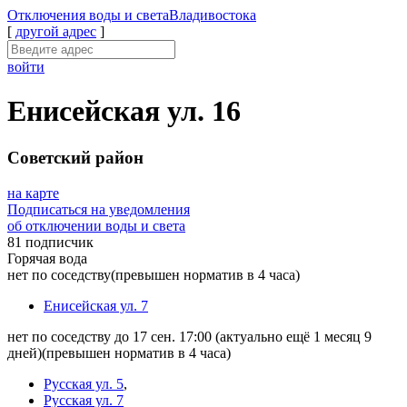
Отключения
воды и света
Владивостока
[
другой адрес
]
войти
Енисейская ул. 16
Советский район
на карте
Подписаться на уведомления
об отключении воды и света
81 подписчик
Горячая вода
нет по соседству
(превышен норматив в 4 часа)
Енисейская ул. 7
нет по соседству до 17 сен. 17:00
(актуально ещё 1 месяц 9
дней)
(превышен норматив в 4 часа)
Русская ул. 5
,
Русская ул. 7