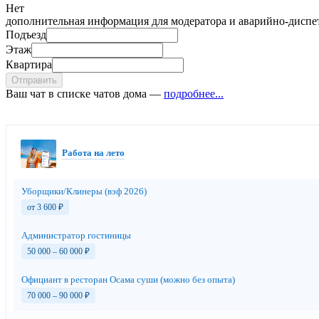
Нет
дополнительная информация для модератора и аварийно-диспет
Подъезд
Этаж
Квартира
Отправить
Ваш чат в списке чатов дома —
подробнее...
Работа на лето
Уборщики/Клинеры (вэф 2026)
от 3 600
₽
Администратор гостиницы
50 000 – 60 000
₽
Официант в ресторан Осама суши (можно без опыта)
70 000 – 90 000
₽