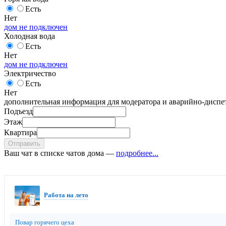
Есть
Нет
дом не подключен
Холодная вода
Есть
Нет
дом не подключен
Электричество
Есть
Нет
дополнительная информация для модератора и аварийно-диспет
Подъезд
Этаж
Квартира
Отправить
Ваш чат в списке чатов дома —
подробнее...
Работа на лето
Повар горячего цеха