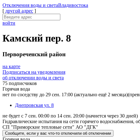
Отключения
воды и света
Владивостока
[
другой адрес
]
войти
Камский пер. 8
Первореченский район
на карте
Подписаться на уведомления
об отключении воды и света
75 подписчиков
Горячая вода
нет по соседству до 29 сен. 17:00
(актуально ещё 2 месяца)
(прев
Днепровская ул. 8
не будет с 7 сен. 00:00 по 14 сен. 20:00
(начнется через 30 дней)
Гидравлические испытания на сети горячего водоснабжения, об
СП "Приморские тепловые сети" АО "ДГК"
Сообщите
, если у вас что-то отключили
об отключении
Горячая вода