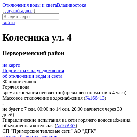
Отключения
воды и света
Владивостока
[
другой адрес
]
войти
Колесника ул. 4
Первореченский район
на карте
Подписаться на уведомления
об отключении воды и света
30 подписчиков
Горячая вода
время окончания неизвестно
(превышен норматив в 4 часа)
Массовое отключение водоснабжения (
№166413
)
-
не будет с 7 сен. 00:00 по 14 сен. 20:00
(начнется через 30
дней)
Гидравлические испытания на сети горячего водоснабжения,
объединенная котельная (
№165967
)
СП "Приморские тепловые сети" АО "ДГК"
сегодня были отключения