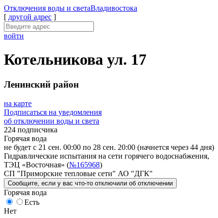
Отключения
воды и света
Владивостока
[
другой адрес
]
войти
Котельникова ул. 17
Ленинский район
на карте
Подписаться на уведомления
об отключении воды и света
224 подписчика
Горячая вода
не будет с 21 сен. 00:00 по 28 сен. 20:00
(начнется через 44 дня)
Гидравлические испытания на сети горячего водоснабжения,
ТЭЦ «Восточная» (
№165968
)
СП "Приморские тепловые сети" АО "ДГК"
Сообщите
, если у вас что-то отключили
об отключении
Горячая вода
Есть
Нет