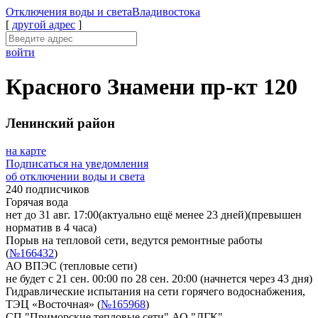
Отключения
воды и света
Владивостока
[
другой адрес
]
войти
Красного Знамени пр-кт 120
Ленинский район
на карте
Подписаться на уведомления
об отключении воды и света
240 подписчиков
Горячая вода
нет до 31 авг. 17:00
(актуально ещё менее 23 дней)
(превышен
норматив в 4 часа)
Порыв на тепловой сети, ведутся ремонтные работы
(
№166432
)
АО ВПЭС (тепловые сети)
не будет с 21 сен. 00:00 по 28 сен. 20:00
(начнется через 43 дня)
Гидравлические испытания на сети горячего водоснабжения,
ТЭЦ «Восточная» (
№165968
)
СП "Приморские тепловые сети" АО "ДГК"