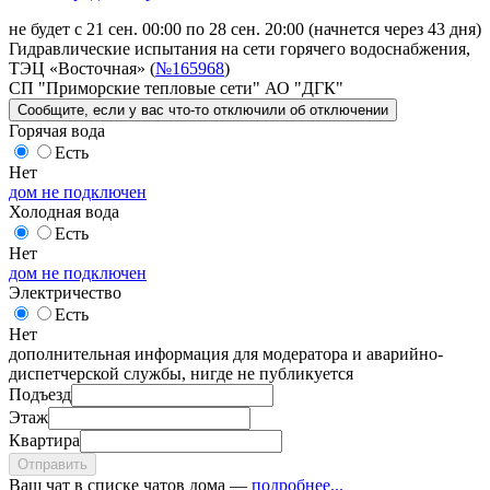
не будет с 21 сен. 00:00 по 28 сен. 20:00
(начнется через 43 дня)
Гидравлические испытания на сети горячего водоснабжения,
ТЭЦ «Восточная» (
№165968
)
СП "Приморские тепловые сети" АО "ДГК"
Сообщите
, если у вас что-то отключили
об отключении
Горячая вода
Есть
Нет
дом не подключен
Холодная вода
Есть
Нет
дом не подключен
Электричество
Есть
Нет
дополнительная информация для модератора и аварийно-
диспетчерской службы, нигде не публикуется
Подъезд
Этаж
Квартира
Отправить
Ваш чат в списке чатов дома —
подробнее...