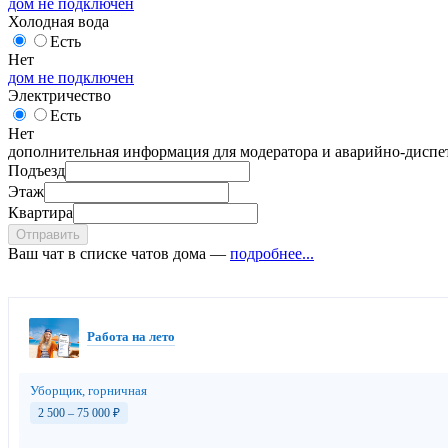
дом не подключен
Холодная вода
Есть
Нет
дом не подключен
Электричество
Есть
Нет
дополнительная информация для модератора и аварийно-диспет
Подъезд
Этаж
Квартира
Отправить
Ваш чат в списке чатов дома —
подробнее...
Работа на лето
Уборщик, горничная
2 500 – 75 000
₽