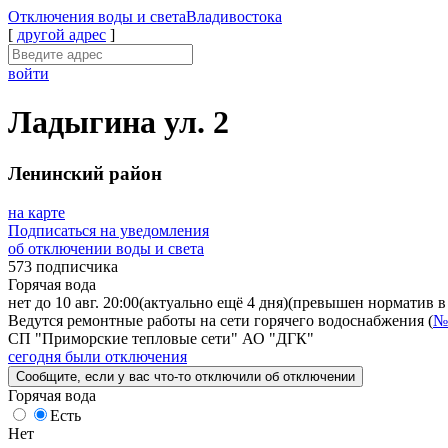
Отключения
воды и света
Владивостока
[
другой адрес
]
войти
Ладыгина ул. 2
Ленинский район
на карте
Подписаться на уведомления
об отключении воды и света
573 подписчика
Горячая вода
нет до 10 авг. 20:00
(актуально ещё 4 дня)
(превышен норматив в 
Ведутся ремонтные работы на сети горячего водоснабжения (
№
СП "Приморские тепловые сети" АО "ДГК"
сегодня были отключения
Сообщите
, если у вас что-то отключили
об отключении
Горячая вода
Есть
Нет