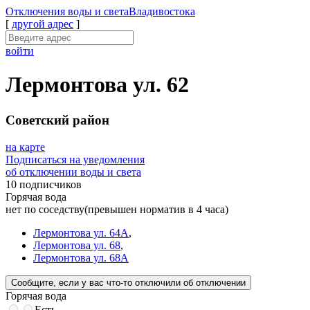
Отключения
воды и света
Владивостока
[
другой адрес
]
войти
Лермонтова ул. 62
Советский район
на карте
Подписаться на уведомления
об отключении воды и света
10 подписчиков
Горячая вода
нет по соседству
(превышен норматив в 4 часа)
Лермонтова ул. 64А
,
Лермонтова ул. 68
,
Лермонтова ул. 68А
Сообщите
, если у вас что-то отключили
об отключении
Горячая вода
Есть