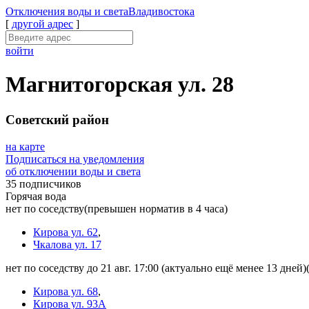
Отключения
воды и света
Владивостока
[
другой адрес
]
войти
Магнитогорская ул. 28
Советский район
на карте
Подписаться на уведомления
об отключении воды и света
35 подписчиков
Горячая вода
нет по соседству
(превышен норматив в 4 часа)
Кирова ул. 62
,
Чкалова ул. 17
нет по соседству до 21 авг. 17:00
(актуально ещё менее 13 дней)
Кирова ул. 68
,
Кирова ул. 93А