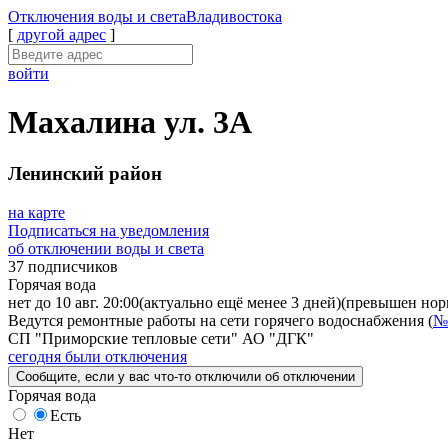
Отключения
воды и света
Владивостока
[
другой адрес
]
войти
Махалина ул. 3А
Ленинский район
на карте
Подписаться на уведомления
об отключении воды и света
37 подписчиков
Горячая вода
нет до 10 авг. 20:00
(актуально ещё менее 3 дней)
(превышен норм
Ведутся ремонтные работы на сети горячего водоснабжения (
№
СП "Приморские тепловые сети" АО "ДГК"
сегодня были отключения
Сообщите
, если у вас что-то отключили
об отключении
Горячая вода
Есть
Нет