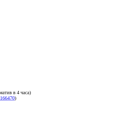
атив в 4 часа)
166470
)