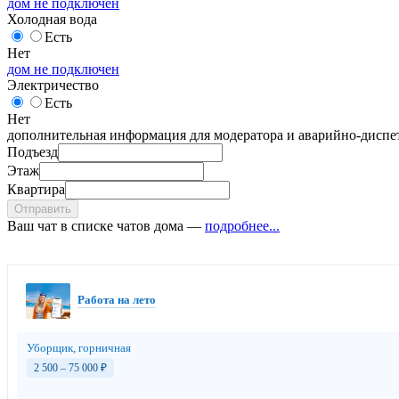
дом не подключен
Холодная вода
Есть
Нет
дом не подключен
Электричество
Есть
Нет
дополнительная информация для модератора и аварийно-диспет
Подъезд
Этаж
Квартира
Отправить
Ваш чат в списке чатов дома —
подробнее...
Работа на лето
Уборщик, горничная
2 500 – 75 000
₽