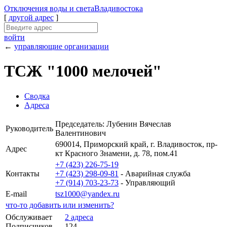
Отключения
воды и света
Владивостока
[
другой адрес
]
войти
←
управляющие организации
ТСЖ "1000 мелочей"
Сводка
Адреса
Председатель: Лубенин Вячеслав
Руководитель
Валентинович
690014, Приморский край, г. Владивосток, пр-
Адрес
кт Красного Знамени, д. 78, пом.41
+7 (423) 226-75-19
Контакты
+7 (423) 298-09-81
- Аварийная служба
+7 (914) 703-23-73
- Управляющий
E-mail
tsz1000@yandex.ru
что-то добавить или изменить?
Обслуживает
2 адреса
Подписчиков
124