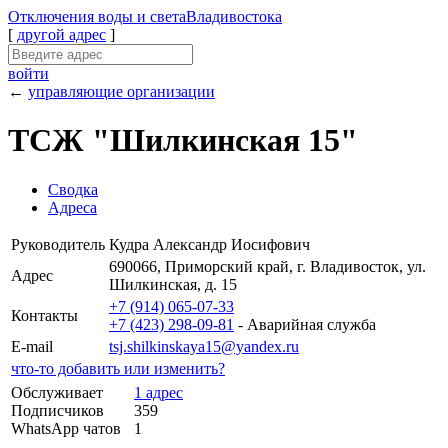
Отключения
воды и света
Владивостока
[
другой адрес
]
войти
←
управляющие организации
ТСЖ "Шилкинская 15"
Сводка
Адреса
Руководитель
Кудра Александр Иосифович
690066, Приморский край, г. Владивосток, ул.
Адрес
Шилкинская, д. 15
+7 (914) 065-07-33
Контакты
+7 (423) 298-09-81
- Аварийная служба
E-mail
tsj.shilkinskaya15@yandex.ru
что-то добавить или изменить?
Обслуживает
1 адрес
Подписчиков
359
WhatsApp чатов
1