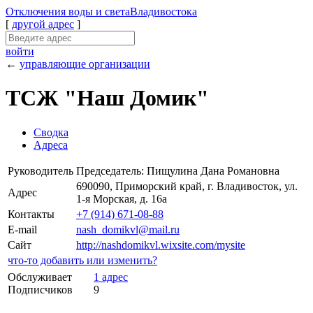
Отключения
воды и света
Владивостока
[
другой адрес
]
войти
←
управляющие организации
ТСЖ "Наш Домик"
Сводка
Адреса
Руководитель
Председатель: Пищулина Дана Романовна
690090, Приморский край, г. Владивосток, ул.
Адрес
1-я Морская, д. 16а
Контакты
+7 (914) 671-08-88
E-mail
nash_domikvl@mail.ru
Сайт
http://nashdomikvl.wixsite.com/mysite
что-то добавить или изменить?
Обслуживает
1 адрес
Подписчиков
9