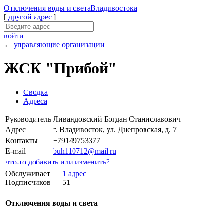
Отключения
воды и света
Владивостока
[
другой адрес
]
войти
←
управляющие организации
ЖСК "Прибой"
Сводка
Адреса
Руководитель
Ливандовский Богдан Станиславович
Адрес
г. Владивосток, ул. Днепровская, д. 7
Контакты
+79149753377
E-mail
buh110712@mail.ru
что-то добавить или изменить?
Обслуживает
1 адрес
Подписчиков
51
Отключения воды и света