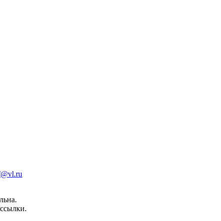
f@vl.ru
льна.
ссылки.