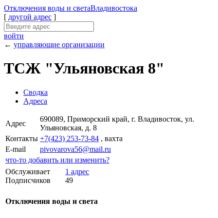
Отключения
воды и света
Владивостока
[
другой адрес
]
войти
←
управляющие организации
ТСЖ "Ульяновская 8"
Сводка
Адреса
690089, Приморский край, г. Владивосток, ул.
Адрес
Ульяновская, д. 8
Контакты
+7(423) 253-73-84
, вахта
E-mail
pivovarova56@mail.ru
что-то добавить или изменить?
Обслуживает
1 адрес
Подписчиков
49
Отключения воды и света